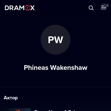
Прo Dramox
🇺🇦
Cертифікати
PW
Зареєструватися
Phineas Wakenshaw
Актор