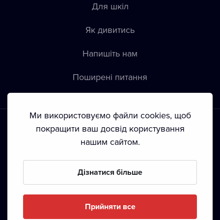
Для шкіл
Як дивитись
Напишіть нам
Пoширені питання
Ми використовуємо файли cookies, щоб
покращити ваш досвід користування
нашим сайтом.
Положення й умови
•
Конфіденційність
•
Автoрські права
Дізнатися більше
З жовтня 2024 Dramox s.r.o є частиною Livesport
Foundation.
Прийняти все