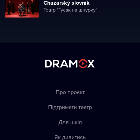
Chazarský slovník
Театр "Гусак на шнурку"
Про проєкт
Підтримати театр
Для шкіл
Як дивитись