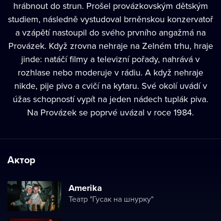
hrábnout do strun. Prošel provázkovským dětským
studiem, následně vystudoval brněnskou konzervatoř
a vzápětí nastoupil do svého prvního angažmá na
Provázek. Když zrovna nehraje na Zelném trhu, hraje
jinde: natáčí filmy a televizní pořady, nahrává v
rozhlase nebo moderuje v rádiu. A když nehraje
nikde, pije pivo a cvičí na kytaru. Své okolí uvádí v
úžas schopností vypít na jeden nádech tuplák piva.
Na Provázek se poprvé uvázal v roce 1984.
Актор
Amerika
Театр "Гусак на шнурку"