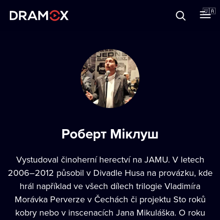
Прo Dramox
🇺🇦
Cертифікати
Зареєструватися
Роберт Міклуш
Vystudoval činoherní herectví na JAMU. V letech
2006–2012 působil v Divadle Husa na provázku, kde
hrál například ve všech dílech trilogie Vladimíra
Morávka Perverze v Čechách či projektu Sto roků
kobry nebo v inscenacích Jana Mikuláška. O roku