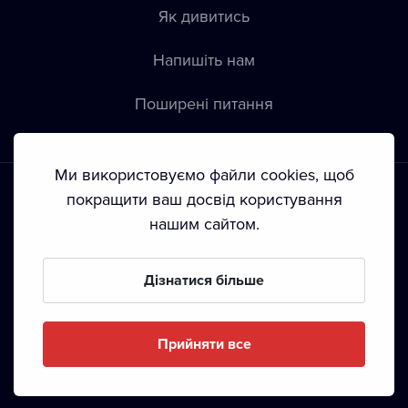
Як дивитись
Напишіть нам
Пoширені питання
Ми використовуємо файли cookies, щоб
покращити ваш досвід користування
нашим сайтом.
Положення й умови
•
Конфіденційність
•
Автoрські права
Дізнатися більше
З жовтня 2024 Dramox s.r.o є частиною Livesport
Foundation.
Прийняти все
Copyright © 2020-
2026
Dramox