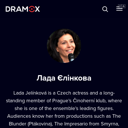
Прo Dramox
🇺🇦
Cертифікати
Зареєструватися
Лада Єлінкова
Lada Jelínková is a Czech actress and a long-
standing member of Prague’s Činoherní klub, where
she is one of the ensemble’s leading figures.
Audiences know her from productions such as The
Blunder (Ptákovina), The Impresario from Smyrna,