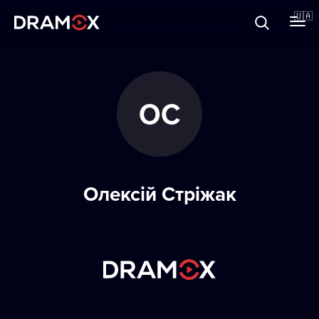
Прo Dramox
🇺🇦
Cертифікати
ОС
Зареєструватися
Олексій Стріжак