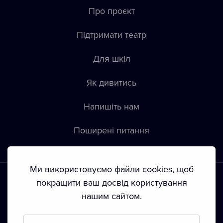
Про проєкт
Підтримати театр
Для шкіл
Як дивитись
Напишіть нам
Пoширені питання
Ми використовуємо файли cookies, щоб
покращити ваш досвід користування
нашим сайтом.
Положення й умови
•
Конфіденційність
•
Автoрські права