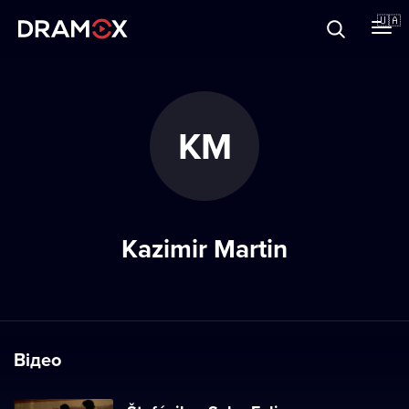
Прo Dramox
🇺🇦
Cертифікати
KM
Зареєструватися
Kazimir Martin
Відео