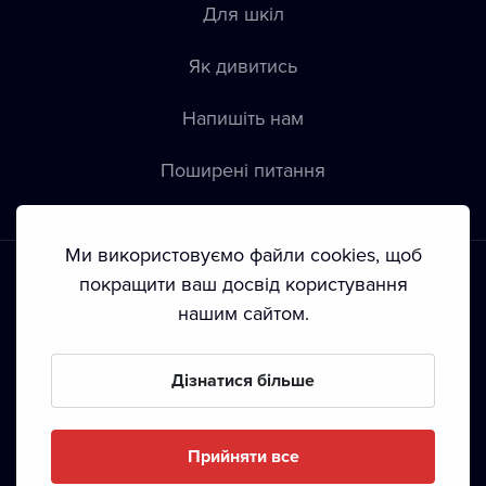
Для шкіл
Як дивитись
Напишіть нам
Пoширені питання
Ми використовуємо файли cookies, щоб
покращити ваш досвід користування
нашим сайтом.
Положення й умови
•
Конфіденційність
•
Автoрські права
Дізнатися більше
З жовтня 2024 Dramox s.r.o є частиною Livesport
Foundation.
Прийняти все