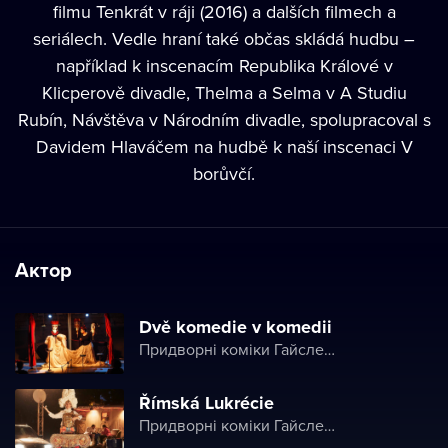
filmu Tenkrát v ráji (2016) a dalších filmech a
seriálech. Vedle hraní také občas skládá hudbu –
například k inscenacím Republika Králové v
Klicperově divadle, Thelma a Selma v A Studiu
Rubín, Návštěva v Národním divadle, spolupracoval s
Davidem Hlaváčem na hudbě k naší inscenaci V
borůvčí.
Актор
Dvě komedie v komedii
Придворні коміки Гайслера
Římská Lukrécie
Придворні коміки Гайслера