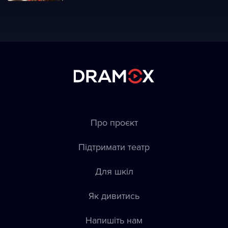
Про проєкт
Підтримати театр
Для шкіл
Як дивитись
Напишіть нам