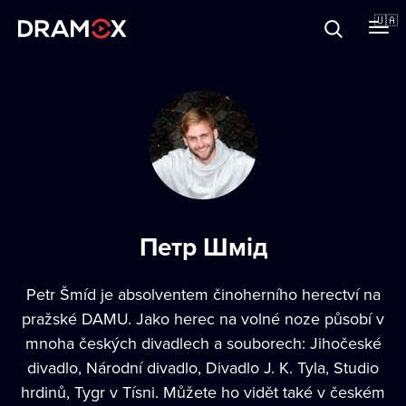
Прo Dramox
🇺🇦
Cертифікати
Зареєструватися
Петр Шмід
Petr Šmíd je absolventem činoherního herectví na
pražské DAMU. Jako herec na volné noze působí v
mnoha českých divadlech a souborech: Jihočeské
divadlo, Národní divadlo, Divadlo J. K. Tyla, Studio
hrdinů, Tygr v Tísni. Můžete ho vidět také v českém