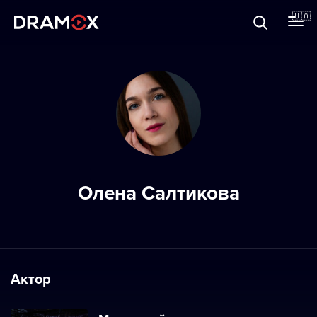
Прo Dramox
🇺🇦
Cертифікати
Зареєструватися
Олена Салтикова
Актор