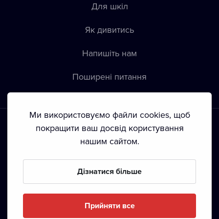
Для шкіл
Як дивитись
Напишіть нам
Пoширені питання
Ми використовуємо файли cookies, щоб
покращити ваш досвід користування
нашим сайтом.
Положення й умови
•
Конфіденційність
•
Автoрські права
Дізнатися більше
З жовтня 2024 Dramox s.r.o є частиною Livesport
Foundation.
Прийняти все