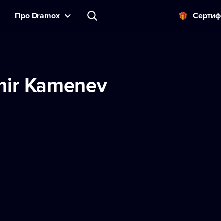
Прo Dramox
Cертиф
mir Kamenev