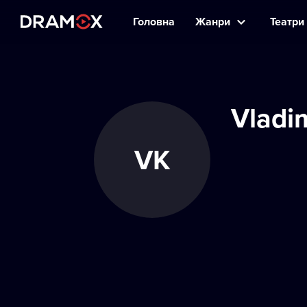
Головна
Жанри
Театри 
Vladi
VK