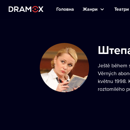
Головна
Жанри
Театри 
Штеп
Ještě během s
Věrných abonen
květnu 1998. 
roztomilého p