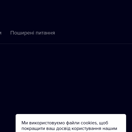
м
Пoширені питання
Ми використовуємо файли cookies, щоб
покращити ваш досвід користування нашим