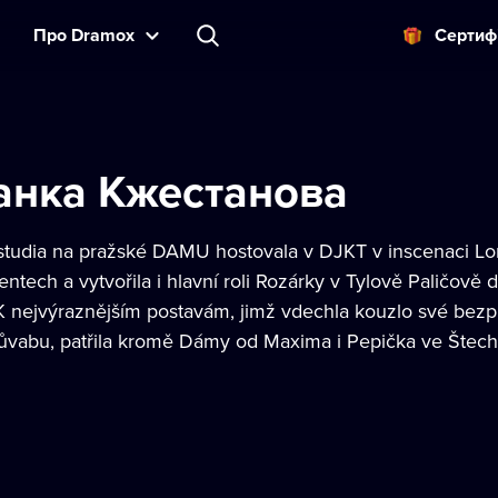
Прo Dramox
Cертиф
анка Кжестанова
tudia na pražské DAMU hostovala v DJKT v inscenaci Lo
tech a vytvořila i hlavní roli Rozárky v Tylově Paličově 
K nejvýraznějším postavám, jimž vdechla kouzlo své bezp
ůvabu, patřila kromě Dámy od Maxima i Pepička ve Štech