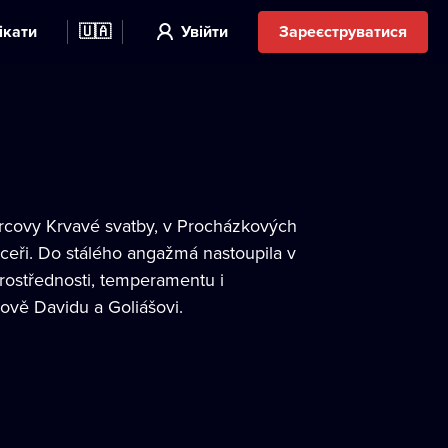
ікати
🇺🇦
Увійти
Зареєструватися
rcovy Krvavé svatby, v Procházkových
dceři. Do stálého angažmá nastoupila v
rostřednosti, temperamentu i
ově Davidu a Goliášovi.