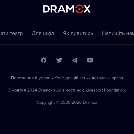
ати театр
Для шкіл
Як дивитись
Напишіть на
Положення й умови
•
Конфіденційність
•
Автoрські права
З жовтня 2024 Dramox s.r.o є частиною Livesport Foundation.
Copyright © 2020-
2026
Dramox