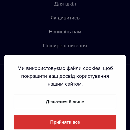
Для шкіл
Як дивитись
Напишіть нам
Пoширені питання
Ми використовуємо файли cookies, щоб
покращити ваш досвід користування
нашим сайтом.
Положення й умови
•
Конфіденційність
•
Автoрські права
Дізнатися більше
З жовтня 2024 Dramox s.r.o є частиною Livesport
Foundation.
Прийняти все