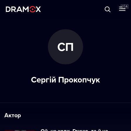
Прo Dramox
🇺🇦
Cертифікати
СП
Зареєструватися
Сергій Прокопчук
Актор