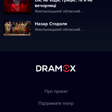
Ой, не ходи, Грицю, та й на
вечорниці
Хмельницький обласний академічний музично-драматичний театр ім. М. Старицького
Назар Стодоля
Хмельницький обласний академічний музично-драматичний театр ім. М. Старицького
Про проєкт
Підтримати театр