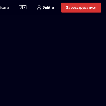
ікати
🇺🇦
Увійти
Зареєструватися