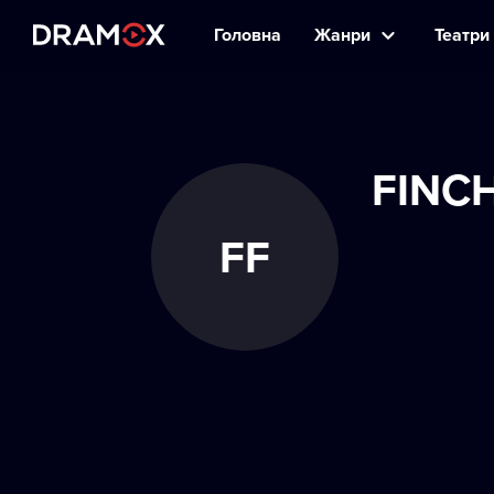
Головна
Жанри
Театри 
FINC
FF