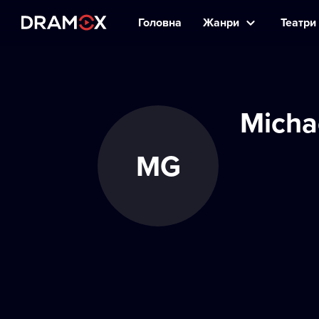
Головна
Жанри
Театри 
Micha
MG