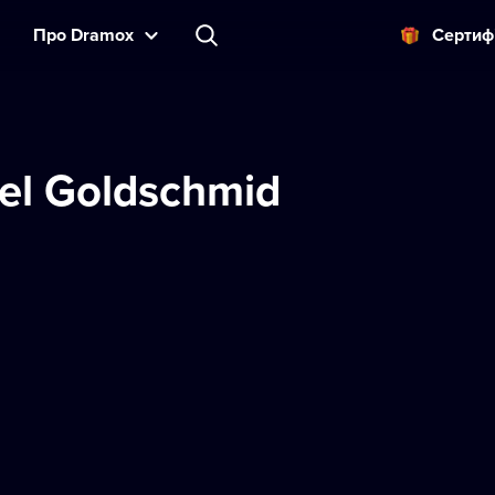
Прo Dramox
Cертиф
el Goldschmid