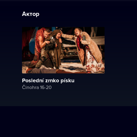
Актор
Poslední zrnko písku
Činohra 16-20