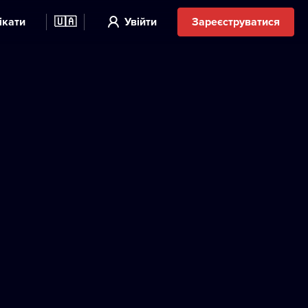
ікати
🇺🇦
Увійти
Зареєструватися