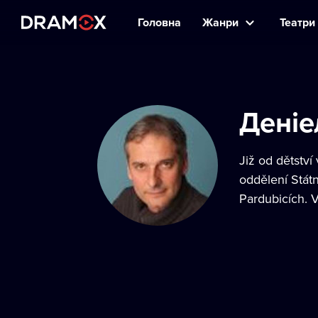
Головна
Жанри
Театри 
Деніе
Již od dětstv
oddělení Stát
Pardubicích. V