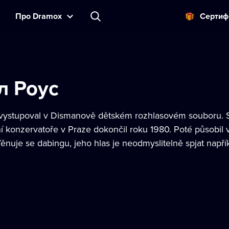
Прo Dramox
Cертиф
л Роус
í vystupoval v Dismanově dětském rozhlasovém souboru
ní konzervatoře v Praze dokončil roku 1980. Poté působi
ěnuje se dabingu, jeho hlas je neodmyslitelně spjat napří