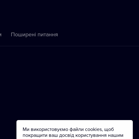
м
Пoширені питання
Ми використовуємо файли cookies, щоб
покращити ваш досвід користування нашим