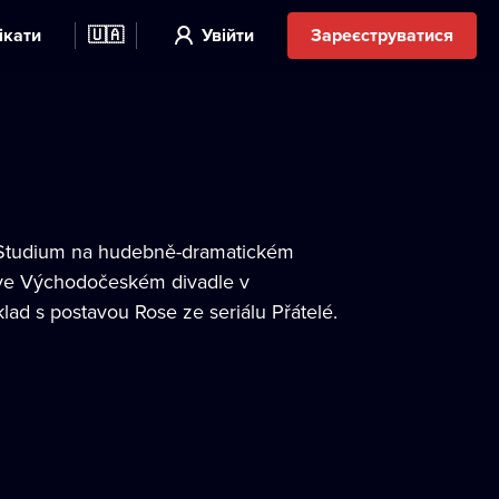
ікати
🇺🇦
Увійти
Зареєструватися
. Studium na hudebně-dramatickém
l ve Východočeském divadle v
klad s postavou Rose ze seriálu Přátelé.