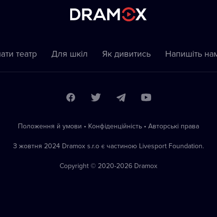
ати театр
Для шкіл
Як дивитись
Напишіть на
Положення й умови
•
Конфіденційність
•
Автoрські права
З жовтня 2024 Dramox s.r.o є частиною Livesport Foundation.
Copyright © 2020-
2026
Dramox