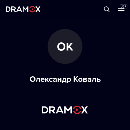
Прo Dramox
🇺🇦
Cертифікати
ОК
Зареєструватися
Олександр Коваль