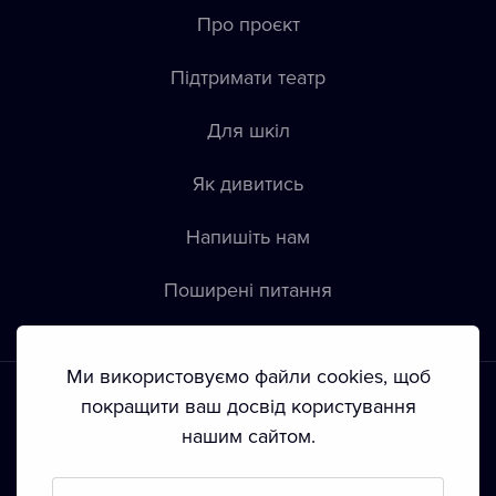
Про проєкт
Підтримати театр
Для шкіл
Як дивитись
Напишіть нам
Пoширені питання
Ми використовуємо файли cookies, щоб
покращити ваш досвід користування
нашим сайтом.
Положення й умови
•
Конфіденційність
•
Автoрські права