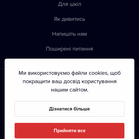
Для шкіл
Як дивитись
Напишіть нам
Пoширені питання
Ми використовуємо файли cookies, щоб
покращити ваш досвід користування
нашим сайтом.
Положення й умови
•
Конфіденційність
•
Автoрські права
Дізнатися більше
З жовтня 2024 Dramox s.r.o є частиною Livesport
Foundation.
Прийняти все