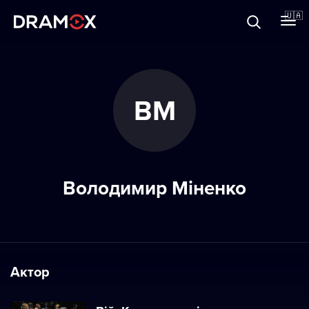
Прo Dramox
🇺🇦
Cертифікати
ВМ
Зареєструватися
Володимир Міненко
Актор