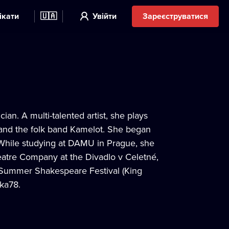
ікати
🇺🇦
Увійти
Зареєструватися
ian. A multi-talented artist, she plays
 and the folk band Kamelot. She began
. While studying at DAMU in Prague, she
eatre Company at the Divadlo v Celetné,
Summer Shakespeare Festival (King
tka78.