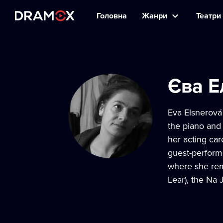
Головна
Жанри
Театри 
Єва Е
Eva Elsnerová 
the piano and
her acting car
guest-perform
where she rem
Lear), the Na 