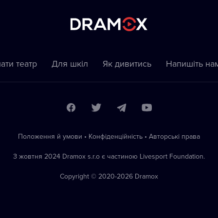
ати театр
Для шкіл
Як дивитись
Напишіть на
Положення й умови
•
Конфіденційність
•
Автoрські права
З жовтня 2024 Dramox s.r.o є частиною Livesport Foundation.
Copyright © 2020-
2026
Dramox