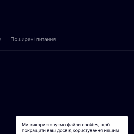
м
Пoширені питання
Ми використовуємо файли cookies, щоб
покращити ваш досвід користування нашим