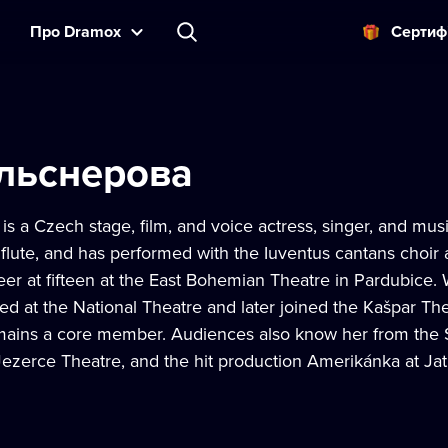
Прo Dramox
Cертиф
льснерова
is a Czech stage, film, and voice actress, singer, and music
 flute, and has performed with the Iuventus cantans choir
eer at fifteen at the East Bohemian Theatre in Pardubice
ed at the National Theatre and later joined the Kašpar Th
ains a core member. Audiences also know her from the 
Jezerce Theatre, and the hit production Amerikánka at Ja