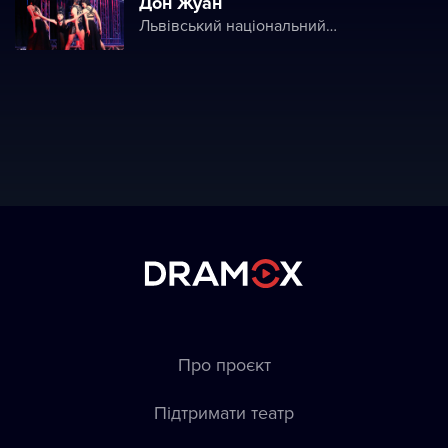
Дон Жуан
Львівський національний академічний театр опери і балету ім. Соломії Крушельницької (Львівська національна опера)
Про проєкт
Підтримати театр