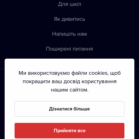
Для шкіл
Як дивитись
Напишіть нам
Пoширені питання
Ми використовуємо файли cookies, щоб
покращити ваш досвід користування
нашим сайтом.
Положення й умови
•
Конфіденційність
•
Автoрські права
Дізнатися більше
З жовтня 2024 Dramox s.r.o є частиною Livesport
Foundation.
Прийняти все