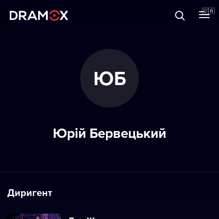
Прo Dramox
🇺🇦
Cертифікати
ЮБ
Зареєструватися
Юрій Бервецький
Диригент