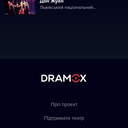
Дон Жуан
Львівський національний академічний театр опери і балету ім. Соломії Крушельницької (Львівська національна опера)
Про проєкт
Підтримати театр