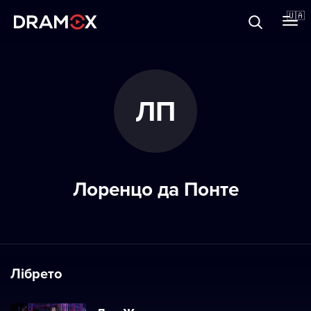
Прo Dramox
🇺🇦
Cертифікати
ЛП
Зареєструватися
Лоренцо да Понте
Лібрето