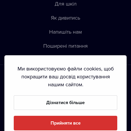
Для шкіл
Як дивитись
Напишіть нам
Пoширені питання
Ми використовуємо файли cookies, щоб
покращити ваш досвід користування
нашим сайтом.
Положення й умови
•
Конфіденційність
•
Автoрські права
Дізнатися більше
З жовтня 2024 Dramox s.r.o є частиною Livesport
Foundation.
Прийняти все