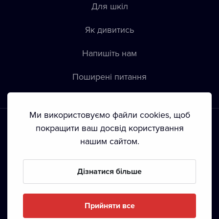
Для шкіл
Як дивитись
Напишіть нам
Пoширені питання
Ми використовуємо файли cookies, щоб
покращити ваш досвід користування
нашим сайтом.
Положення й умови
•
Конфіденційність
•
Автoрські права
Дізнатися більше
З жовтня 2024 Dramox s.r.o є частиною Livesport
Foundation.
Прийняти все