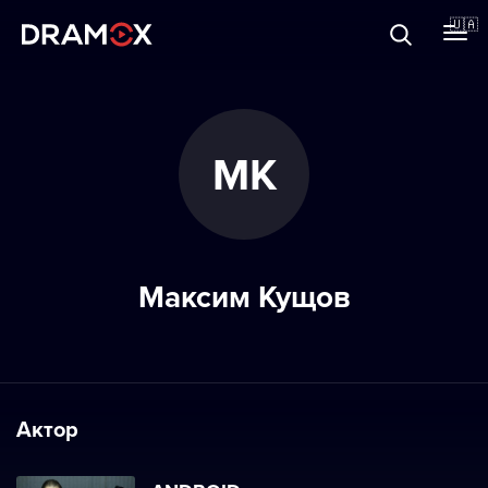
Прo Dramox
🇺🇦
Cертифікати
МК
Зареєструватися
Максим Кущов
Актор