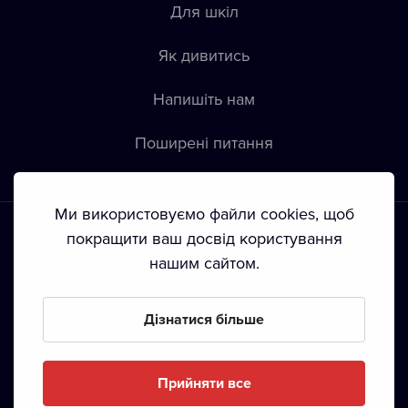
Для шкіл
Як дивитись
Напишіть нам
Пoширені питання
Ми використовуємо файли cookies, щоб
покращити ваш досвід користування
нашим сайтом.
Положення й умови
•
Конфіденційність
•
Автoрські права
Дізнатися більше
З жовтня 2024 Dramox s.r.o є частиною Livesport
Foundation.
Прийняти все