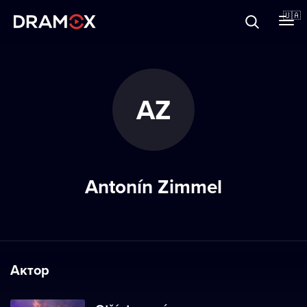
Прo Dramox
🇺🇦
Cертифікати
AZ
Зареєструватися
Antonín Zimmel
Актор