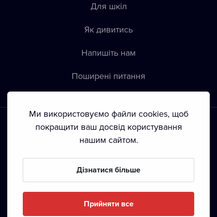
Для шкіл
Як дивитись
Напишіть нам
Пoширені питання
Ми використовуємо файли cookies, щоб
покращити ваш досвід користування
нашим сайтом.
Положення й умови
•
Конфіденційність
•
Автoрські права
Дізнатися більше
З жовтня 2024 Dramox s.r.o є частиною Livesport
Foundation.
Прийняти все