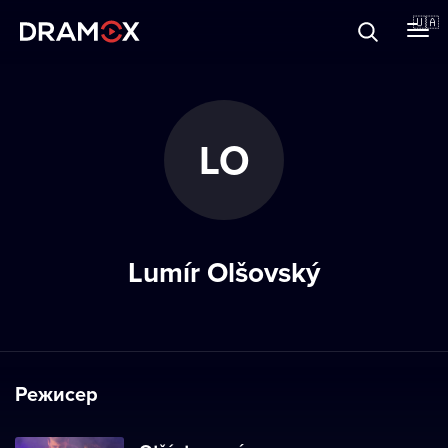
Прo Dramox
🇺🇦
Cертифікати
LO
Зареєструватися
Lumír Olšovský
Режисер