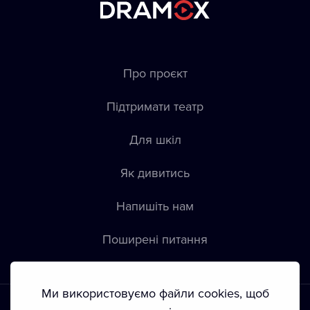
Про проєкт
Підтримати театр
Для шкіл
Як дивитись
Напишіть нам
Пoширені питання
Ми використовуємо файли cookies, щоб