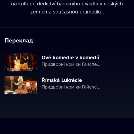
na kulturní dědictví barokního divadla v českých
zemích a současnou dramatiku.
Переклад
Dvě komedie v komedii
Придворні коміки Гайслера
Římská Lukrécie
Придворні коміки Гайслера