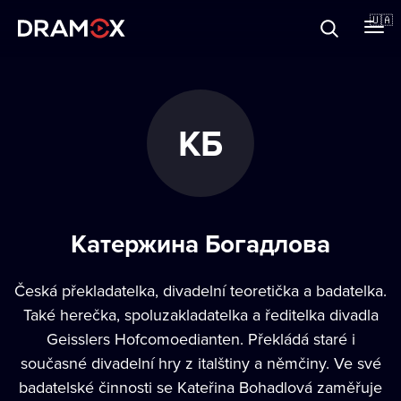
Прo Dramox
🇺🇦
Cертифікати
КБ
Зареєструватися
Катержина Богадлова
Česká překladatelka, divadelní teoretička a badatelka.
Také herečka, spoluzakladatelka a ředitelka divadla
Geisslers Hofcomoedianten. Překládá staré i
současné divadelní hry z italštiny a němčiny. Ve své
badatelské činnosti se Kateřina Bohadlová zaměřuje