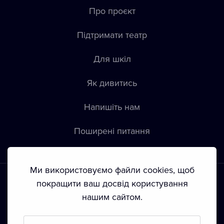
Про проєкт
Підтримати театр
Для шкіл
Як дивитись
Напишіть нам
Пoширені питання
Ми використовуємо файли cookies, щоб
покращити ваш досвід користування
нашим сайтом.
Положення й умови
•
Конфіденційність
•
Автoрські права