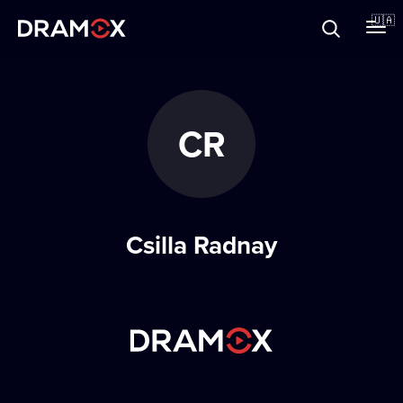
Прo Dramox
🇺🇦
Cертифікати
CR
Зареєструватися
Csilla Radnay