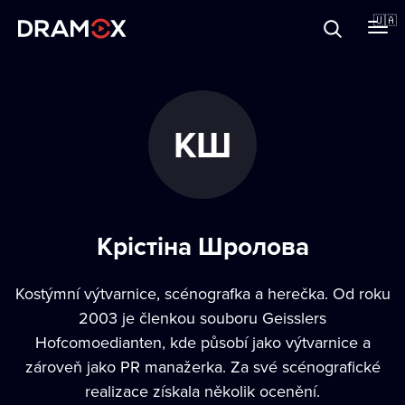
Прo Dramox
🇺🇦
Cертифікати
КШ
Зареєструватися
Крістіна Шролова
Kostýmní výtvarnice, scénografka a herečka. Od roku
2003 je členkou souboru Geisslers
Hofcomoedianten, kde působí jako výtvarnice a
zároveň jako PR manažerka. Za své scénografické
realizace získala několik ocenění.