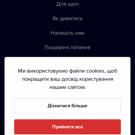
Для шкіл
Як дивитись
Напишіть нам
Пoширені питання
Ми використовуємо файли cookies, щоб
покращити ваш досвід користування
нашим сайтом.
Положення й умови
•
Конфіденційність
•
Автoрські права
Дізнатися більше
З жовтня 2024 Dramox s.r.o є частиною Livesport
Foundation.
Прийняти все