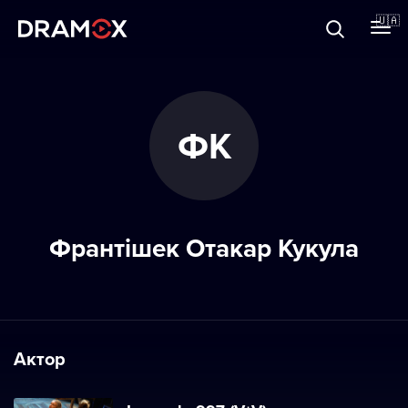
Прo Dramox
🇺🇦
Cертифікати
ФК
Зареєструватися
Франтішек Отакар Кукула
Актор