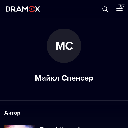
Прo Dramox
🇺🇦
Cертифікати
МС
Зареєструватися
Майкл Спенсер
Актор