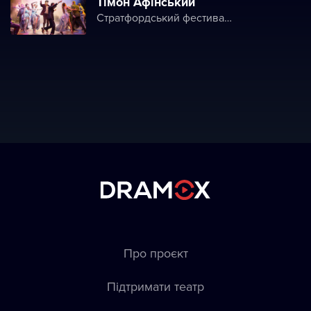
Тімон Афінський
Стратфордський фестиваль
Про проєкт
Підтримати театр