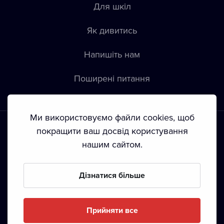
Для шкіл
Як дивитись
Напишіть нам
Пoширені питання
Ми використовуємо файли cookies, щоб
покращити ваш досвід користування
нашим сайтом.
Положення й умови
•
Конфіденційність
•
Автoрські права
Дізнатися більше
З жовтня 2024 Dramox s.r.o є частиною Livesport
Foundation.
Прийняти все