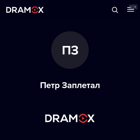
Прo Dramox
🇺🇦
Cертифікати
ПЗ
Зареєструватися
Петр Заплетал