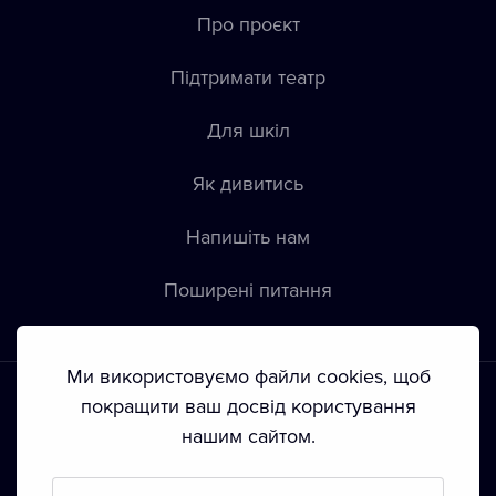
Про проєкт
Підтримати театр
Для шкіл
Як дивитись
Напишіть нам
Пoширені питання
Ми використовуємо файли cookies, щоб
покращити ваш досвід користування
нашим сайтом.
Положення й умови
•
Конфіденційність
•
Автoрські права