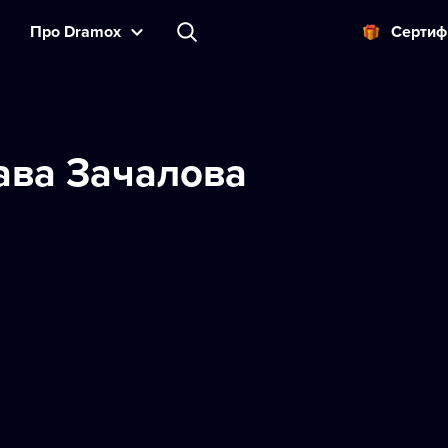
Прo Dramox
Cертиф
ава Зачалова