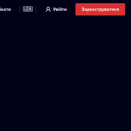
ікати
🇺🇦
Увійти
Зареєструватися