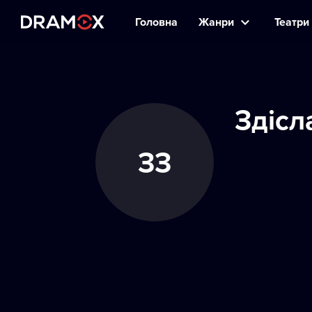
Головна
Жанри
Театри 
Здісл
ЗЗ