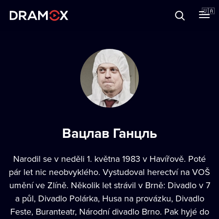
Прo Dramox
🇺🇦
Cертифікати
Зареєструватися
Вацлав Ганцль
Narodil se v neděli 1. května 1983 v Havířově. Poté
pár let nic neobvyklého. Vystudoval herectví na VOŠ
umění ve Zlíně. Několik let strávil v Brně: Divadlo v 7
a půl, Divadlo Polárka, Husa na provázku, Divadlo
Feste, Buranteatr, Národní divadlo Brno. Pak hyjé do