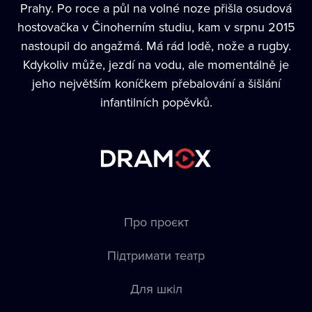
Prahy. Po roce a půl na volné noze přišla osudová
hostovačka v Činoherním studiu, kam v srpnu 2015
nastoupil do angažmá. Má rád lodě, nože a rugby.
Kdykoliv může, jezdí na vodu, ale momentálně je
jeho největším koníčkem přebalování a šišlání
infantilních popěvků.
Про проєкт
Підтримати театр
Для шкіл