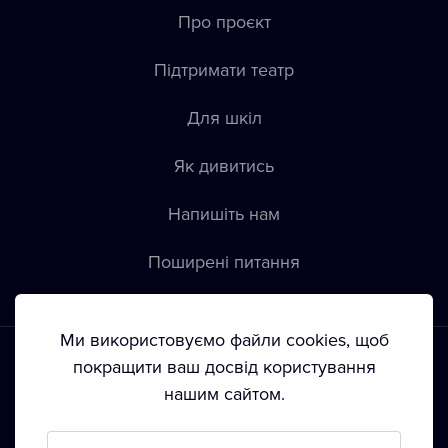
Про проєкт
Підтримати театр
Для шкіл
Як дивитись
Напишіть нам
Пoширені питання
Ми використовуємо файли cookies, щоб
покращити ваш досвід користування
нашим сайтом.
Положення й умови
•
Конфіденційність
•
Автoрські права