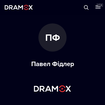
Прo Dramox
🇺🇦
Cертифікати
ПФ
Зареєструватися
Павел Фідлер