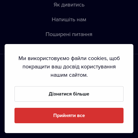
Як дивитись
Напишіть нам
Пoширені питання
Ми використовуємо файли cookies, щоб
покращити ваш досвід користування
нашим сайтом.
Положення й умови
•
Конфіденційність
•
Автoрські права
Дізнатися більше
З жовтня 2024 Dramox s.r.o є частиною Livesport
Foundation.
Прийняти все
Copyright © 2020-
2026
Dramox