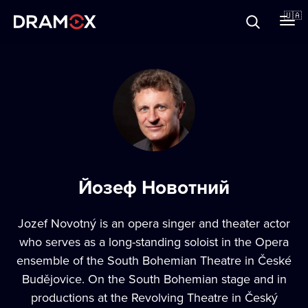
Прo Dramox
🇺🇦
Cертифікати
Зареєструватися
Йозеф Новотний
Jozef Novotný is an opera singer and theater actor
who serves as a long-standing soloist in the Opera
ensemble of the South Bohemian Theatre in České
Budějovice. On the South Bohemian stage and in
productions at the Revolving Theatre in Český