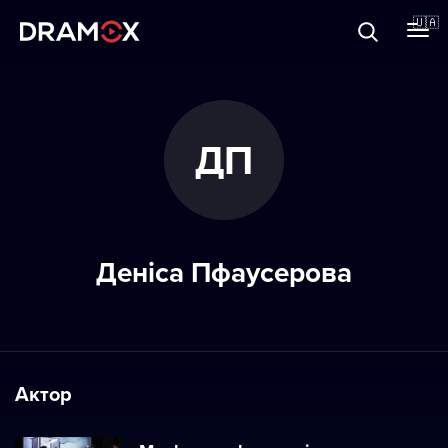
Прo Dramox
🇺🇦
Cертифікати
ДП
Зареєструватися
Деніса Пфаусерова
Актор