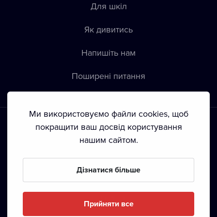
Для шкіл
Як дивитись
Напишіть нам
Пoширені питання
Ми використовуємо файли cookies, щоб
покращити ваш досвід користування
нашим сайтом.
Положення й умови
•
Конфіденційність
•
Автoрські права
Дізнатися більше
З жовтня 2024 Dramox s.r.o є частиною Livesport
Foundation.
Прийняти все