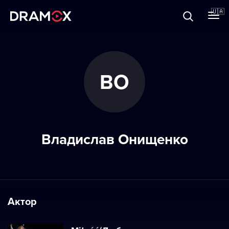
Прo Dramox
🇺🇦
Cертифікати
ВО
Зареєструватися
Владислав Онищенко
Актор