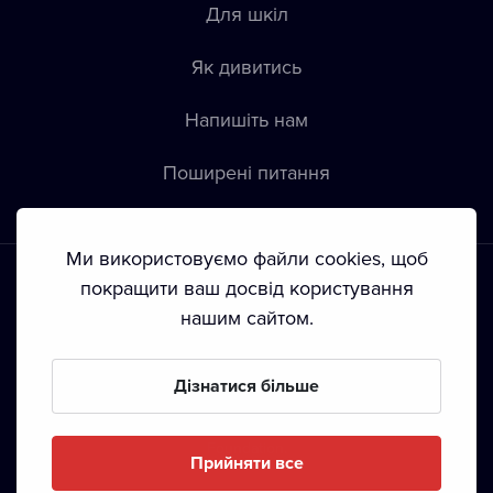
Для шкіл
Як дивитись
Напишіть нам
Пoширені питання
Ми використовуємо файли cookies, щоб
покращити ваш досвід користування
нашим сайтом.
Положення й умови
•
Конфіденційність
•
Автoрські права
Дізнатися більше
З жовтня 2024 Dramox s.r.o є частиною Livesport
Foundation.
Прийняти все