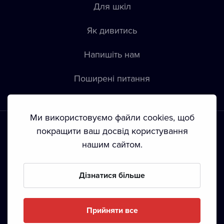
Для шкіл
Як дивитись
Напишіть нам
Пoширені питання
Ми використовуємо файли cookies, щоб
покращити ваш досвід користування
нашим сайтом.
Положення й умови
•
Конфіденційність
•
Автoрські права
Дізнатися більше
З жовтня 2024 Dramox s.r.o є частиною Livesport
Foundation.
Прийняти все