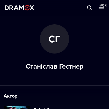
Прo Dramox
🇺🇦
Cертифікати
СГ
Зареєструватися
Станіслав Гестнер
Актор