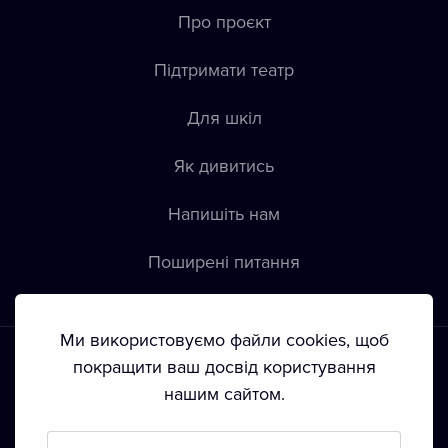
Про проєкт
Підтримати театр
Для шкіл
Як дивитись
Напишіть нам
Пoширені питання
Ми використовуємо файли cookies, щоб
покращити ваш досвід користування
нашим сайтом.
Положення й умови
•
Конфіденційність
•
Автoрські права