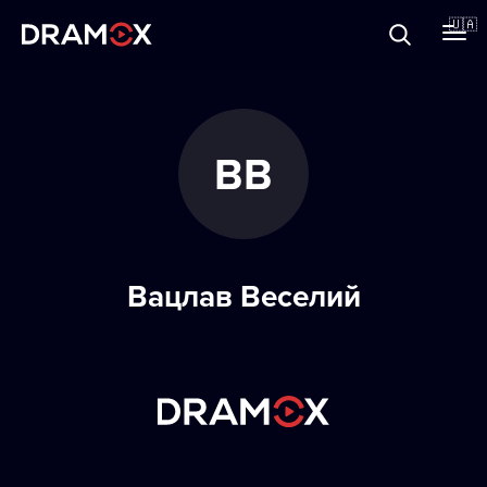
Прo Dramox
🇺🇦
Cертифікати
ВВ
Зареєструватися
Вацлав Веселий