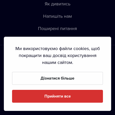
Як дивитись
Напишіть нам
Пoширені питання
Ми використовуємо файли cookies, щоб
покращити ваш досвід користування
нашим сайтом.
Положення й умови
•
Конфіденційність
•
Автoрські права
Дізнатися більше
З жовтня 2024 Dramox s.r.o є частиною Livesport
Foundation.
Прийняти все
Copyright © 2020-
2026
Dramox