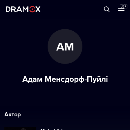
Прo Dramox
🇺🇦
Cертифікати
АМ
Зареєструватися
Адам Менсдорф-Пуйлі
Актор