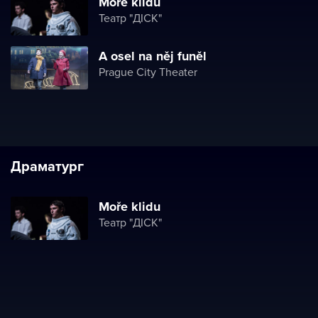
Moře klidu
Театр "ДІСК"
A osel na něj funěl
Prague City Theater
Драматург
Moře klidu
Театр "ДІСК"