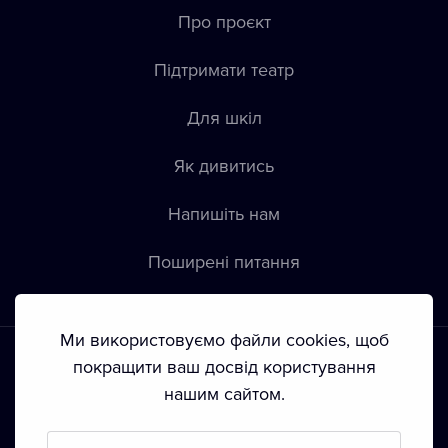
Про проєкт
Підтримати театр
Для шкіл
Як дивитись
Напишіть нам
Пoширені питання
Ми використовуємо файли cookies, щоб
покращити ваш досвід користування
нашим сайтом.
Положення й умови
•
Конфіденційність
•
Автoрські права