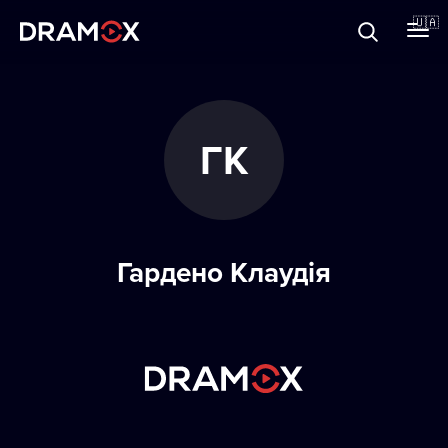
Прo Dramox
🇺🇦
Cертифікати
ГК
Зареєструватися
Гардено Клаудія