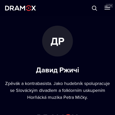
Прo Dramox
🇺🇦
Cертифікати
ДР
Зареєструватися
Давид Ржичі
Zpěvák a kontrabasista. Jako hudebník spolupracuje
se Slováckým divadlem a folklorním uskupením
Horňácká muzika Petra Mičky.