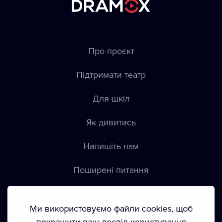
Про проєкт
Підтримати театр
Для шкіл
Як дивитись
Напишіть нам
Пoширені питання
Ми використовуємо файли cookies, щоб
покращити ваш досвід користування