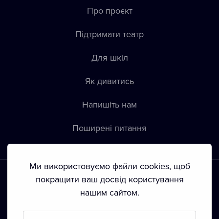
Про проєкт
Підтримати театр
Для шкіл
Як дивитись
Напишіть нам
Пoширені питання
Ми використовуємо файли cookies, щоб
покращити ваш досвід користування
нашим сайтом.
Положення й умови
•
Конфіденційність
•
Автoрські права