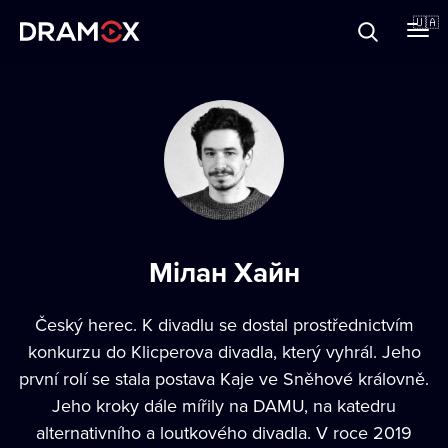
Прo Dramox
🇺🇦
Cертифікати
Зареєструватися
Мілан Хайн
Český herec. K divadlu se dostal prostřednictvím
konkurzu do Klicperova divadla, který vyhrál. Jeho
první rolí se stala postava Kaje ve Sněhové královně.
Jeho kroky dále mířily na DAMU, na katedru
alternativního a loutkového divadla. V roce 2019