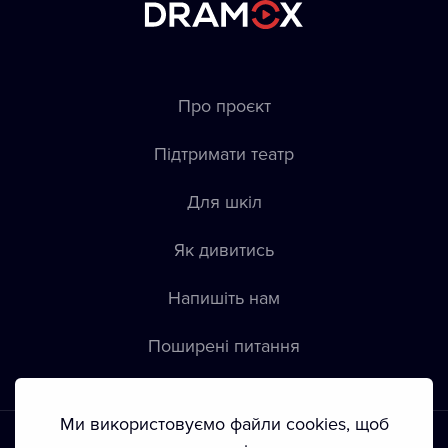
Про проєкт
Підтримати театр
Для шкіл
Як дивитись
Напишіть нам
Пoширені питання
Ми використовуємо файли cookies, щоб