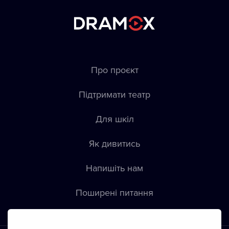
Про проєкт
Підтримати театр
Для шкіл
Як дивитись
Напишіть нам
Пoширені питання