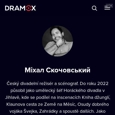
Прo Dramox
🇺🇦
Cертифікати
Зареєструватися
Міхал Скочовський
Český divadelní režisér a scénograf. Do roku 2022
působil jako umělecký šéf Horáckého divadla v
Jihlavě, kde se podílel na inscenacích Kniha džunglí,
Klaunova cesta ze Země na Měsíc, Osudy dobrého
vojáka Švejka, Zahrádky a spoustě dalších. Jako