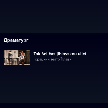
Драматург
Tak šel čas jihlavskou ulicí
Горацкий театр Їглави