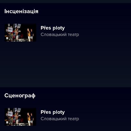
Інсценізація
Přes ploty
Словацький театр
Сценограф
Přes ploty
Словацький театр