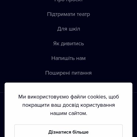
Підтримати театр
Для шкіл
Як дивитись
Напишіть нам
Пoширені питання
Ми використовуємо файли cookies, щоб
покращити ваш досвід користування
нашим сайтом.
Положення й умови
•
Конфіденційність
•
Автoрські права
Дізнатися більше