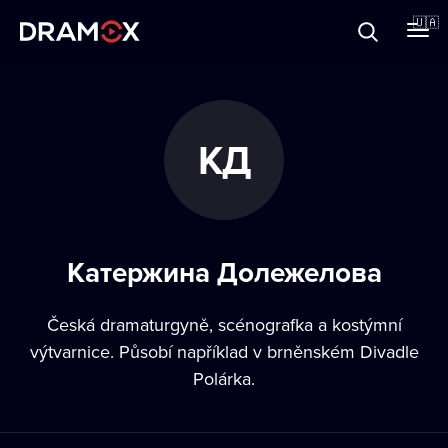
Прo Dramox
🇺🇦
Cертифікати
КД
Зареєструватися
Катержина Долежелова
Česká dramaturgyně, scénografka a kostýmní
výtvarnice. Působí například v brněnském Divadle
Polárka.