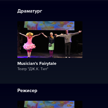
Драматург
Musician’s Fairytale
Театр "ДЖ.K. Tил"
Режисер