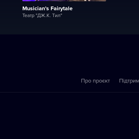
Musician’s Fairytale
Театр "ДЖ.K. Tил"
Про проєкт
Підтрим