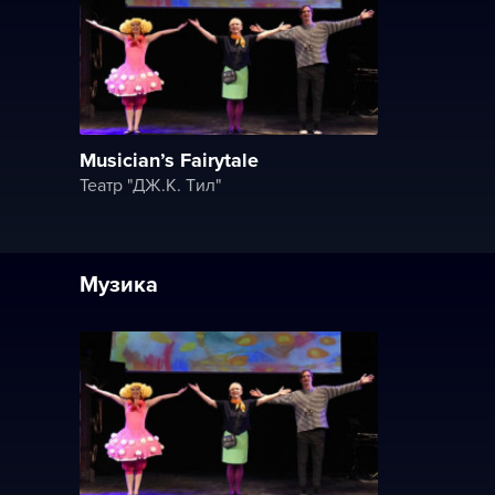
Musician’s Fairytale
Театр "ДЖ.K. Tил"
Музика