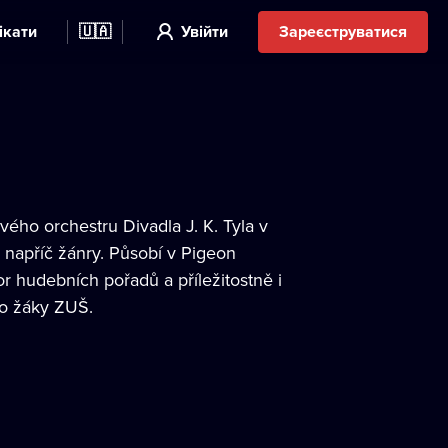
ікати
🇺🇦
Увійти
Зареєструватися
ého orchestru Divadla J. K. Tyla v
e napříč žánry. Působí v Pigeon
 hudebních pořadů a příležitostně i
ro žáky ZUŠ.