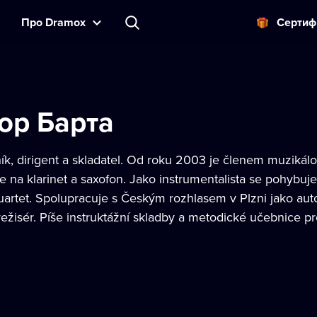
Прo Dramox
Cертиф
ор Барта
k, dirigent a skladatel. Od roku 2003 je členem muzikálov
je na klarinet a saxofon. Jako instrumentalista se pohybuj
rtet. Spolupracuje s Českým rozhlasem v Plzni jako autor
režisér. Píše instruktážní skladby a metodické učebnice p