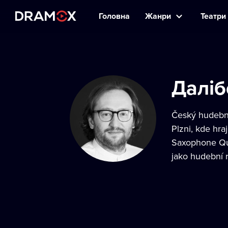
Головна
Жанри
Театри 
Даліб
Český hudební
Plzni, kde hra
Saxophone Qua
jako hudební 