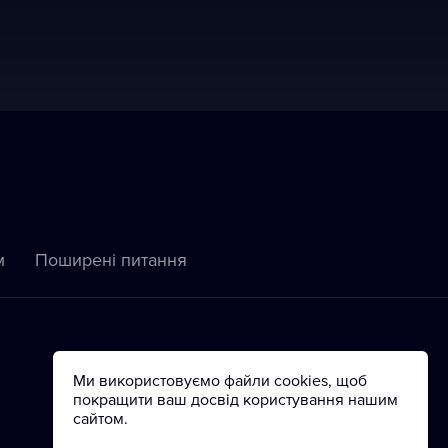
м
Пoширені питання
Ми використовуємо файли cookies, щоб
покращити ваш досвід користування нашим
сайтом.