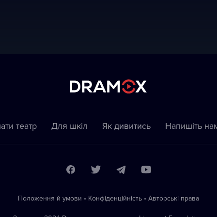
ати театр
Для шкіл
Як дивитись
Напишіть на
Положення й умови
•
Конфіденційність
•
Автoрські права