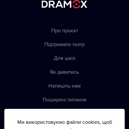
Про проєкт
Підтримати театр
Для шкіл
Як дивитись
Напишіть нам
Пoширені питання
Ми використовуємо файли cookies, щоб