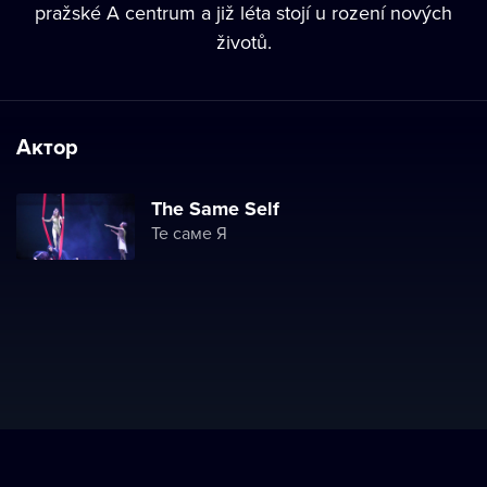
pražské A centrum a již léta stojí u rození nových
životů.
Актор
The Same Self
Те саме Я