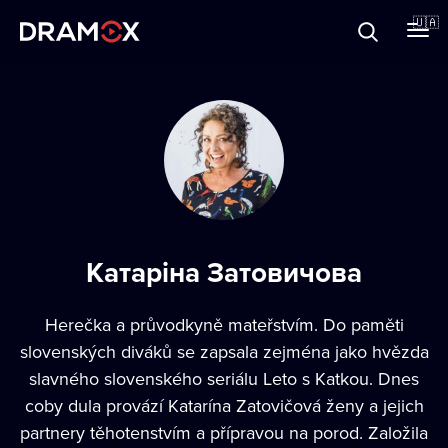
Прo Dramox
🇺🇦
Cертифікати
Зареєструватися
Катаріна Затовичова
Herečka a průvodkyně mateřstvím. Do paměti
slovenských diváků se zapsala zejména jako hvězda
slavného slovenského seriálu Leto s Katkou. Dnes
coby dula provází Katarína Zatovičová ženy a jejich
partnery těhotenstvím a přípravou na porod. Založila