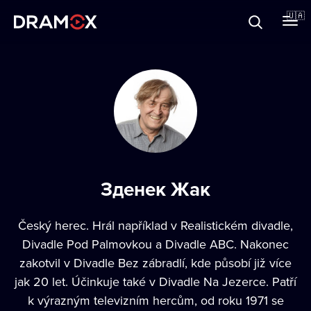
Прo Dramox
🇺🇦
Cертифікати
Зареєструватися
Зденек Жак
Český herec. Hrál například v Realistickém divadle,
Divadle Pod Palmovkou a Divadle ABC. Nakonec
zakotvil v Divadle Bez zábradlí, kde působí již více
jak 20 let. Účinkuje také v Divadle Na Jezerce. Patří
k výrazným televizním hercům, od roku 1971 se