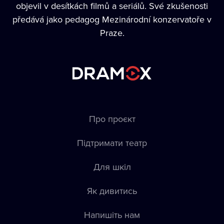
objevil v desítkách filmů a seriálů. Své zkušenosti
předává jako pedagog Mezinárodní konzervatoře v
Praze.
Про проєкт
Підтримати театр
Для шкіл
Як дивитись
Напишіть нам