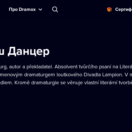
Прo Dramox
Cертиф
ш Данцер
rg, autor a překladatel. Absolvent tvůrčího psaní na Lite
kmenovým dramaturgem loutkového Divadla Lampion. V mi
adlem. Kromě dramaturgie se věnuje vlastní literární tvorb