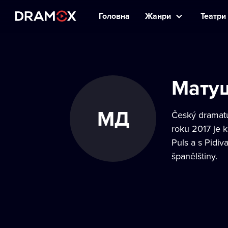
Головна
Жанри
Театри 
Мату
МД
Český dramatu
roku 2017 je 
Puls a s Pidiv
španělštiny.