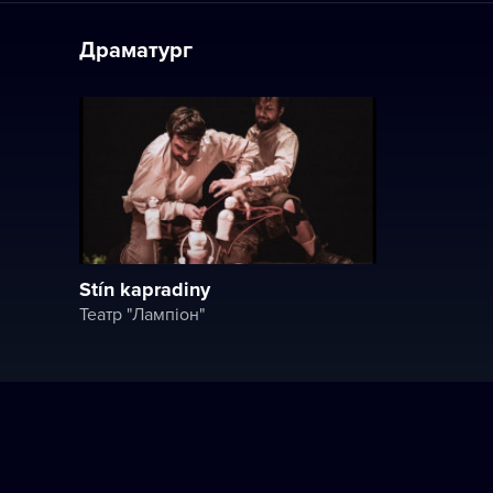
Драматург
Stín kapradiny
Театр "Лампіон"