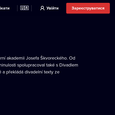
ікати
🇺🇦
Увійти
Зареєструватися
rární akademii Josefa Škvoreckého. Od
nulosti spolupracoval také s Divadlem
ě a překládá divadelní texty ze