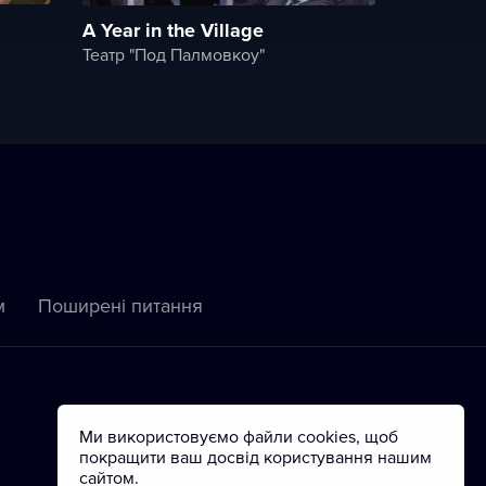
A Year in the Village
Театр "Под Палмовкоу"
м
Пoширені питання
Ми використовуємо файли cookies, щоб
покращити ваш досвід користування нашим
сайтом.