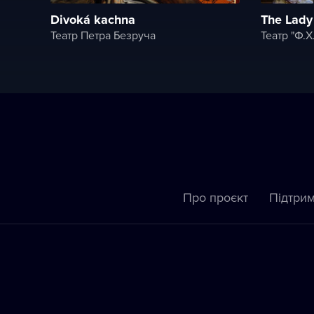
Divoká kachna
The Lady
Театр Петра Безруча
Театр "Ф.X
Про проєкт
Підтрим