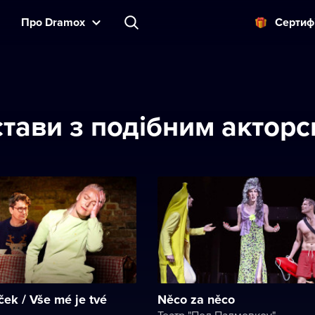
Прo Dramox
Cертиф
истави з подібним актор
ek / Vše mé je tvé
Něco za něco
Театр "Под Палмовкоу"