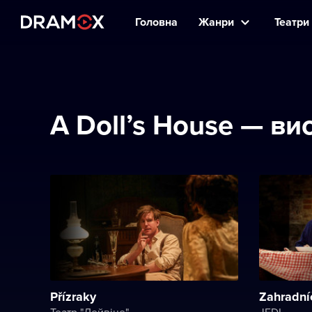
Головна
Жанри
Театри 
A Doll’s House — в
Přízraky
Zahradníč
Театр "Дейвіце"
JEDL