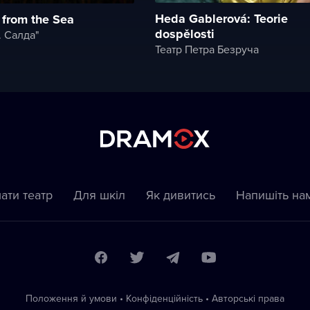
Heda Gablerová: Teorie
 from the Sea
dospělosti
. Салда"
Театр Петра Безруча
ати театр
Для шкіл
Як дивитись
Напишіть на
Положення й умови
•
Конфіденційність
•
Автoрські права