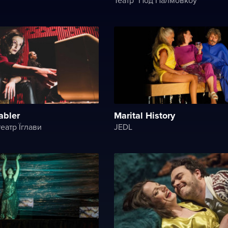
abler
Marital History
еатр Їглави
JEDL