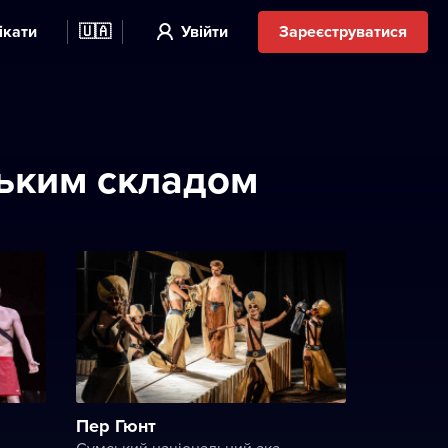
ікати
🇺🇦
Увійти
Зареєструватися
ським складом
Пер Гюнт
Сумський національний академічний театр драми та музичної комедії імені М.С. Щепкіна