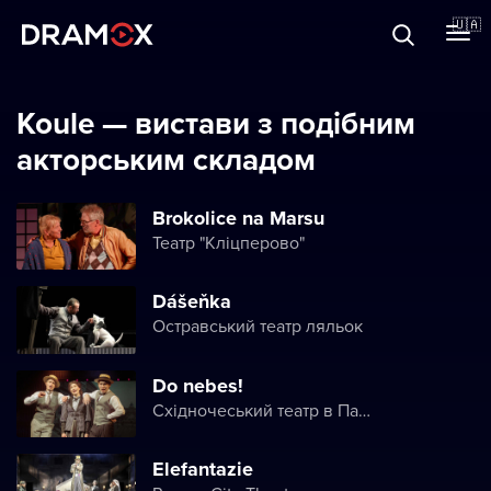
Прo Dramox
🇺🇦
Cертифікати
Koule — вистави з подібним
акторським складом
Зареєструватися
Brokolice na Marsu
Театр "Кліцперово"
Dášeňka
Остравський театр ляльок
Do nebes!
Східночеський театр в Пардубице
Elefantazie